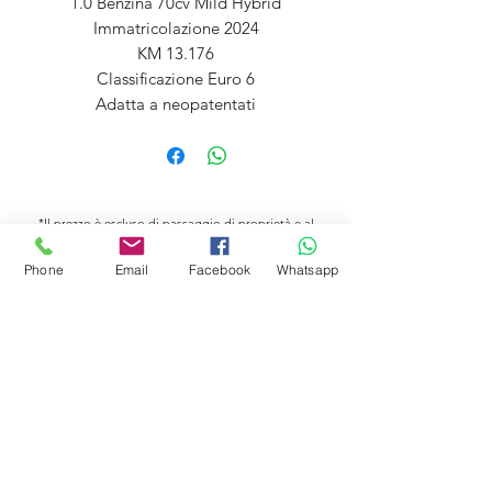
1.0 Benzina 70cv Mild Hybrid
Immatricolazione 2024
KM 13.176
Classificazione Euro 6
Adatta a neopatentati
*Il prezzo è escluso di passaggio di proprietà e al
netto di un usato con finanziamento obbligatorio.
Arcuri Auto SRL declina ogni responsabilità per eventuali imprecisioni nella
Phone
Email
Facebook
Whatsapp
descrizione tecnica e degli accessori
NOTA: le informazioni riportate in questa pagina nonché l'inserimento e la
descrizione di optionals presenti sull'autoveicolo non hanno valore contrattuale,
ma solo informativo. eventuali errori o non conformità sono puramente
involontarie.
Arcuri Auto SRL
P.IVA
01258670791
Via Botteghelle, 17, 88900 Crotone KR, Italy
©2023 di Arcuri Auto
Informativa
Bandi