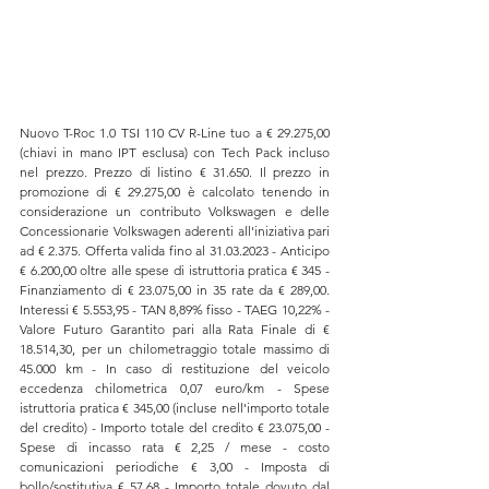
Nuovo T-Roc 1.0 TSI 110 CV R-Line tuo a € 29.275,00 
(chiavi in mano IPT esclusa) con Tech Pack incluso 
nel prezzo. Prezzo di listino € 31.650. Il prezzo in 
promozione di € 29.275,00 è calcolato tenendo in 
considerazione un contributo Volkswagen e delle 
Concessionarie Volkswagen aderenti all'iniziativa pari 
ad € 2.375. Offerta valida fino al 31.03.2023 - Anticipo 
€ 6.200,00 oltre alle spese di istruttoria pratica € 345 - 
Finanziamento di € 23.075,00 in 35 rate da € 289,00. 
Interessi € 5.553,95 - TAN 8,89% fisso - TAEG 10,22% - 
Valore Futuro Garantito pari alla Rata Finale di € 
18.514,30, per un chilometraggio totale massimo di 
45.000 km - In caso di restituzione del veicolo 
eccedenza chilometrica 0,07 euro/km - Spese 
istruttoria pratica € 345,00 (incluse nell'importo totale 
del credito) - Importo totale del credito € 23.075,00 - 
Spese di incasso rata € 2,25 / mese - costo 
comunicazioni periodiche € 3,00 - Imposta di 
bollo/sostitutiva € 57,68 - Importo totale dovuto dal 