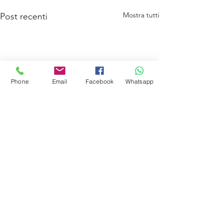
Mostra tutti
Post recenti
Phone
Email
Facebook
Whatsapp
Commenti
Volkswagen ID.3
Volkswagen ID.4