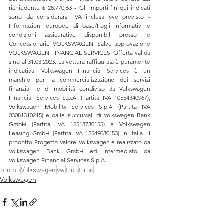
richiedente € 28.770,63 - Gli importi fin qui indicati 
sono da considerarsi IVA inclusa ove previsto - 
Informazioni europee di base/Fogli informativi e 
condizioni assicurative disponibili presso le 
Concessionarie VOLKSWAGEN. Salvo approvazione 
VOLKSWAGEN FINANCIAL SERVICES. Offerta valida 
sino al 31.03.2023. La vettura raffigurata è puramente 
indicativa. Volkswagen Financial Services è un 
marchio per la commercializzazione dei servizi 
finanziari e di mobilità condiviso da Volkswagen 
Financial Services S.p.A. (Partita IVA 10554340967), 
Volkswagen Mobility Services S.p.A. (Partita IVA 
03081310215) e dalle succursali di Volkswagen Bank 
GmbH (Partita IVA 12513730155) e Volkswagen 
Leasing GmbH (Partita IVA 12549080153) in Italia. Il 
prodotto Progetto Valore Volkswagen è realizzato da 
Volkswagen Bank GmbH ed intermediato da 
Volkswagen Financial Services S.p.A.
promo
Volkswagen
vw
troc
t-roc
Volkswagen