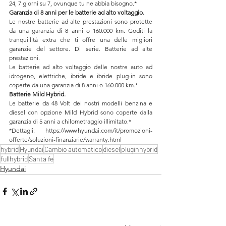
24, 7 giorni su 7, ovunque tu ne abbia bisogno.*
Garanzia di 8 anni per le batterie ad alto voltaggio.
Le nostre batterie ad alte prestazioni sono protette 
da una garanzia di 8 anni o 160.000 km. Goditi la 
tranquillità extra che ti offre una delle migliori 
garanzie del settore. Di serie. Batterie ad alte 
prestazioni.
Le batterie ad alto voltaggio delle nostre auto ad 
idrogeno, elettriche, ibride e ibride plug-in sono 
coperte da una garanzia di 8 anni o 160.000 km.*
Batterie Mild Hybrid.
Le batterie da 48 Volt dei nostri modelli benzina e 
diesel con opzione Mild Hybrid sono coperte dalla 
garanzia di 5 anni a chilometraggio illimitato.*
*Dettagli: https://www.hyundai.com/it/promozioni-
offerte/soluzioni-finanziarie/warranty.html
hybrid
Hyundai
Cambio automatico
diesel
pluginhybrid
fullhybrid
Santa fe
Hyundai