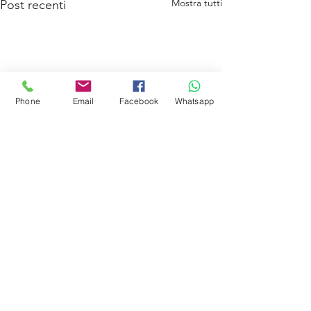
Mostra tutti
Post recenti
Phone
Email
Facebook
Whatsapp
Commenti
Hyundai IONIQ 5
Nuova Hyundai STARIA.