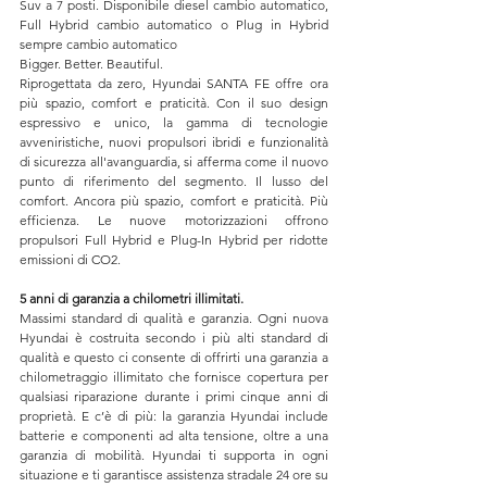
Suv a 7 posti. Disponibile diesel cambio automatico, 
Full Hybrid cambio automatico o Plug in Hybrid 
sempre cambio automatico
Bigger. Better. Beautiful.
Riprogettata da zero, Hyundai SANTA FE offre ora 
più spazio, comfort e praticità. Con il suo design 
espressivo e unico, la gamma di tecnologie 
avveniristiche, nuovi propulsori ibridi e funzionalità 
di sicurezza all'avanguardia, si afferma come il nuovo 
punto di riferimento del segmento. Il lusso del 
comfort. Ancora più spazio, comfort e praticità. Più 
efficienza. Le nuove motorizzazioni offrono 
propulsori Full Hybrid e Plug-In Hybrid per ridotte 
emissioni di CO2.
5 anni di garanzia a chilometri illimitati.
Massimi standard di qualità e garanzia. Ogni nuova 
Hyundai è costruita secondo i più alti standard di 
qualità e questo ci consente di offrirti una garanzia a 
chilometraggio illimitato che fornisce copertura per 
qualsiasi riparazione durante i primi cinque anni di 
proprietà. E c’è di più: la garanzia Hyundai include 
batterie e componenti ad alta tensione, oltre a una 
garanzia di mobilità. Hyundai ti supporta in ogni 
situazione e ti garantisce assistenza stradale 24 ore su 