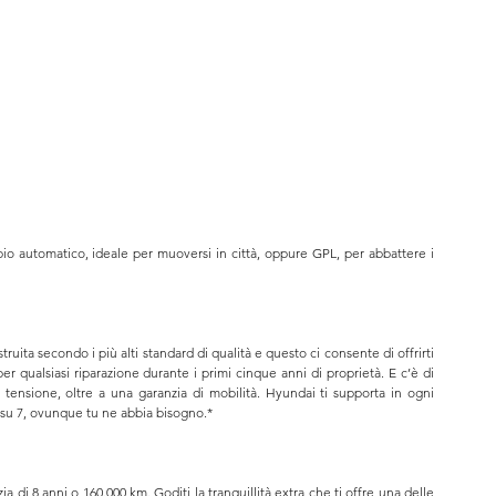
o automatico, ideale per muoversi in città, oppure GPL, per abbattere i 
ita secondo i più alti standard di qualità e questo ci consente di offrirti 
r qualsiasi riparazione durante i primi cinque anni di proprietà. E c’è di 
tensione, oltre a una garanzia di mobilità. Hyundai ti supporta in ogni 
ni su 7, ovunque tu ne abbia bisogno.*
 di 8 anni o 160.000 km. Goditi la tranquillità extra che ti offre una delle 