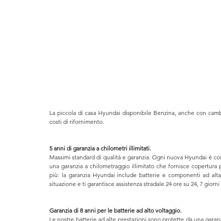
La piccola di casa Hyundai disponibile Benzina, anche con cambi
costi di rifornimento.
5 anni di garanzia a chilometri illimitati.
Massimi standard di qualità e garanzia. Ogni nuova Hyundai è costru
una garanzia a chilometraggio illimitato che fornisce copertura pe
più: la garanzia Hyundai include batterie e componenti ad alta 
situazione e ti garantisce assistenza stradale 24 ore su 24, 7 gior
Garanzia di 8 anni per le batterie ad alto voltaggio.
Le nostre batterie ad alte prestazioni sono protette da una garanzia