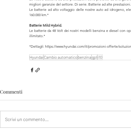
migliori garanzie del settore. Di serie. Batterie ad alte prestazioni.
Le batterie ad alto voltaggio delle nostre auto ad idrogeno, ele
160.000 km.*
Batterie Mild Hybrid.
Le batterie da 48 Volt dei nostri modelli benzina e diesel con o
illimitato.*
*Dettagli: https://www.hyundai.com/it/promozioni-offerte/soluzion
Hyundai
Cambio automatico
benzina
gpl
i10
Commenti
Scrivi un commento...