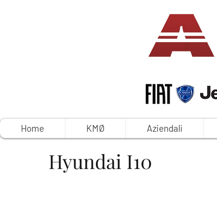
Home
KMØ
Aziendali
Hyundai I10